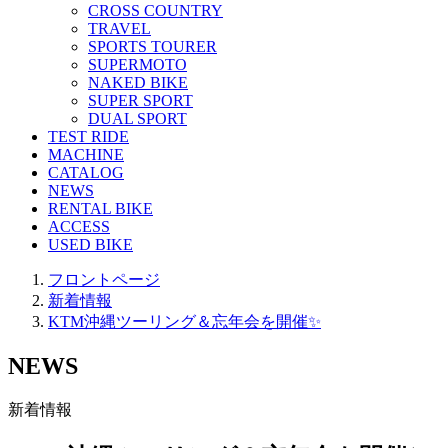
CROSS COUNTRY
TRAVEL
SPORTS TOURER
SUPERMOTO
NAKED BIKE
SUPER SPORT
DUAL SPORT
TEST RIDE
MACHINE
CATALOG
NEWS
RENTAL BIKE
ACCESS
USED BIKE
フロントページ
新着情報
KTM沖縄ツーリング＆忘年会を開催✨
NEWS
新着情報